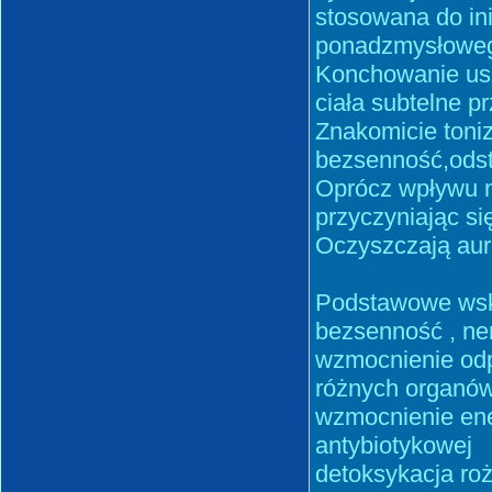
stosowana do ini
ponadzmysłowego
Konchowanie uszu
ciała subtelne pr
Znakomicie toni
bezsenność,odst
Oprócz wpływu na
przyczyniając si
Oczyszczają aur
Podstawowe wska
bezsenność , ne
wzmocnienie odp
różnych organó
wzmocnienie ene
antybiotykowej
detoksykacja ro