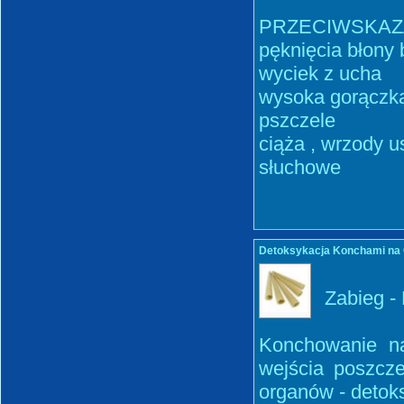
PRZECIWSKAZA
pęknięcia błony 
wyciek z ucha
wysoka gorączka
pszczele
ciąża , wrzody u
słuchowe
Detoksykacja Konchami na C
Zabieg -
Konchowanie na
wejścia poszcz
organów - detoks