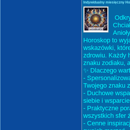
Indywidualny miesięczny Ho
Odkry
Chciał
Anioł
Horoskop to wyj
wskazówki, które
zdrowiu. Każdy 
znaku zodiaku, ab
✨ Dlaczego war
- Spersonalizow
Twojego znaku zo
- Duchowe wspar
siebie i wsparc
- Praktyczne po
wszystkich sfer ży
- Cenne inspirac