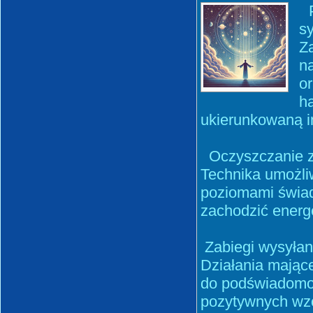
P
sy
Z
n
o
h
ukierunkowaną in
Oczyszczanie z
Technika umożli
poziomami świad
zachodzić energe
Zabiegi wysyłan
Działania mające
do podświadomoś
pozytywnych wzo