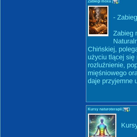
Zabiegi moxa [
]
- Zabieg
Zabieg 
Natural
Chińskiej, pole
użyciu tlącej si
rozluźnienie, po
mięśniowego ora
daje przyjemne u
Kursy naturoterapii [
]
Kursy