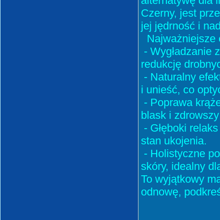
alternatywę dla
Czerny, jest prz
jej jędrność i n
Najważniejsze e
- Wygładzanie z
redukcję drobnyc
- Naturalny efek
i unieść, co opt
- Poprawa krążen
blask i zdrowszy
- Głęboki relak
stan ukojenia.
- Holistyczne po
skóry, idealny d
To wyjątkowy mas
odnowę, podkreśl