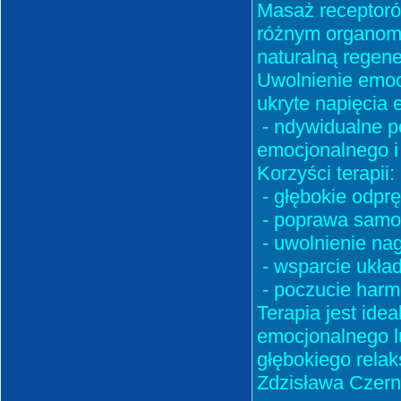
Masaż receptoró
różnym organom i
naturalną regene
Uwolnienie emocj
ukryte napięcia
- ndywidualne p
emocjonalnego i 
Korzyści terapii:
- głębokie odprę
- poprawa samop
- uwolnienie na
- wsparcie ukła
- poczucie harmo
Terapia jest ide
emocjonalnego lu
głębokiego relak
Zdzisława Czern