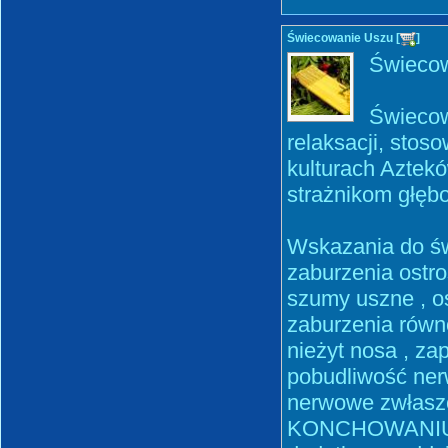
Świecowanie Uszu [
]
Świecowa
Świecow
relaksacji, stos
kulturach Aztekó
strażnikom głębo
Wskazania do ś
zaburzenia ostro
szumy uszne , o
zaburzenia rów
nieżyt nosa , za
pobudliwość ner
nerwowe zwłaszc
KONCHOWANIU