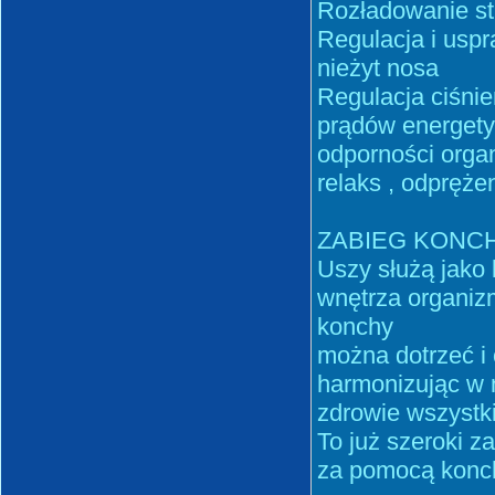
Rozładowanie st
Regulacja i uspr
nieżyt nosa
Regulacja ciśnie
prądów energety
odporności orga
relaks , odpręże
ZABIEG KONCH
Uszy służą jako 
wnętrza organiz
konchy
można dotrzeć i
harmonizując w n
zdrowie wszystk
To już szeroki 
za pomocą konch