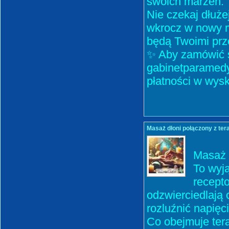
swoich marzeń.
Nie czekaj dłuże
wkrocz w nowy m
będą Twoimi prz
✨ Aby zamówić s
gabinetparamedy
płatności w wysk
Masaż dłoni połączony z tera
Masaż 
To wyją
recepto
odzwierciedlają 
rozluźnić napięc
Co obejmuje ter