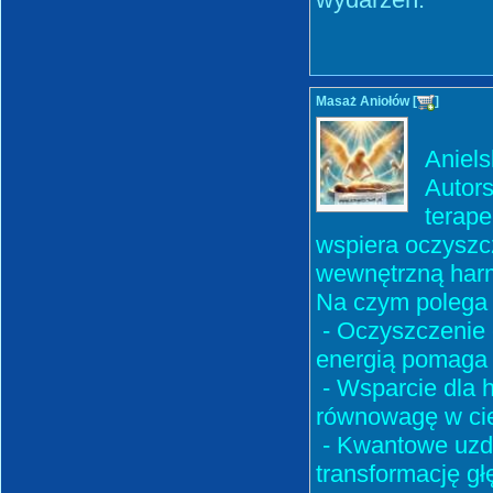
Masaż Aniołów [
]
Aniels
Autors
terape
wspiera oczyszcz
wewnętrzną har
Na czym polega
- Oczyszczenie c
energią pomaga u
- Wsparcie dla 
równowagę w ciel
- Kwantowe uzdr
transformację gł