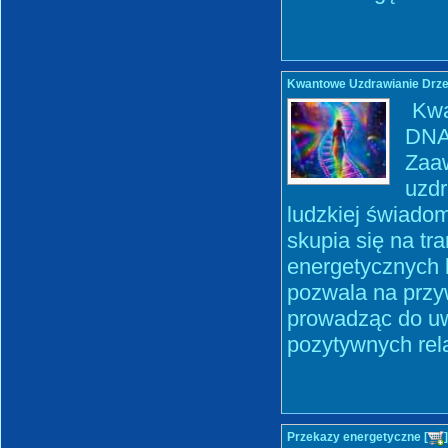
Kwantowe Uzdrawianie Drz
Kwa
DNA 
Zaa
uzdr
ludzkiej świadom
skupia się na tr
energetycznych b
pozwala na przyw
prowadząc do uw
pozytywnych rel
Przekazy energetyczne [
]