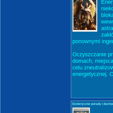
Ener
niek
blok
wewn
astr
zakł
ponownymi inger
Oczyszczanie pr
domach, miejsca
celu zneutraliz
energetycznej. 
Ezoteryczne porady i ducho