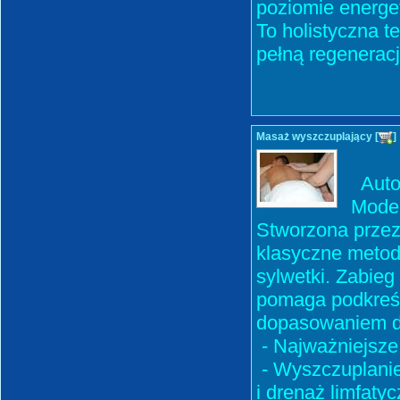
poziomie energe
To holistyczna te
pełną regenerac
Masaż wyszczuplający [
]
Auto
Mode
Stworzona przez
klasyczne meto
sylwetki. Zabieg
pomaga podkreśli
dopasowaniem do
- Najważniejsze 
- Wyszczuplanie
i drenaż limfaty