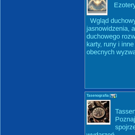
Ezotery
Wgląd duchowy 
jasnowidzenia, 
duchowego rozwo
karty, runy i in
obecnych wyzwań 
Tasenografia [
]
Tassen
Poznaj
spojrz
wydarzeń.