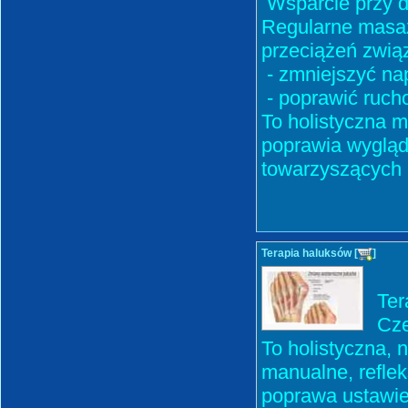
Wsparcie przy d
Regularne masaż
przeciążeń zwią
- zmniejszyć nap
- poprawić ruch
To holistyczna m
poprawia wygląd 
towarzyszących
Terapia haluksów [
]
Ter
Cz
To holistyczna, 
manualne, reflek
poprawa ustawien