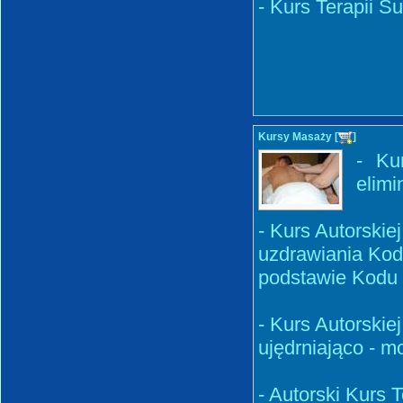
- Kurs Terapii S
Kursy Masaży [
]
- Ku
elimi
- Kurs Autorski
uzdrawiania Ko
podstawie Kodu 
- Kurs Autorski
ujędrniająco - m
- Autorski Kurs 