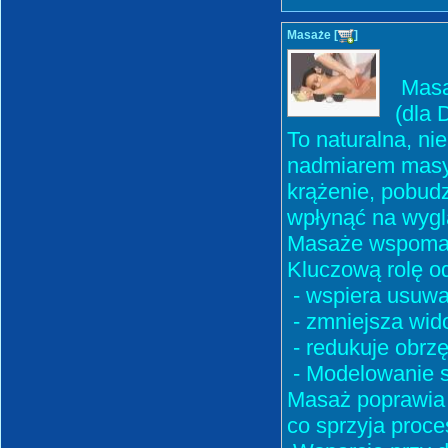
Masaże [
]
Masaż
(dla 
To naturalna, ni
nadmiarem masy 
krążenie, pobudz
wpłynąć na wyglą
Masaże wspomag
Kluczową rolę od
- wspiera usuwa
- zmniejsza wido
- redukuje obrzę
- Modelowanie s
Masaż poprawia n
co sprzyja proc