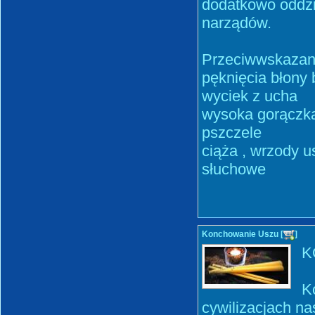
dodatkowo oddzi
narządów.
Przeciwwskazan
pęknięcia błony 
wyciek z ucha
wysoka gorączka
pszczele
ciąża , wrzody u
słuchowe
Konchowanie Uszu [
]
K
K
cywilizacjach na