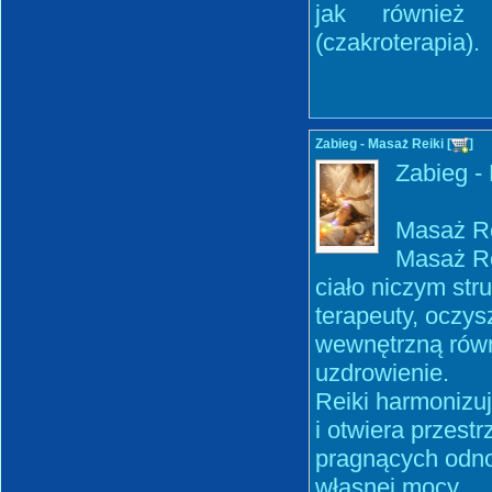
jak również o
(czakroterapia).
Zabieg - Masaż Reiki [
]
Zabieg -
Masaż Rei
Masaż Rei
ciało niczym str
terapeuty, oczys
wewnętrzną równo
uzdrowienie.
Reiki harmonizu
i otwiera przestr
pragnących odno
własnej mocy.