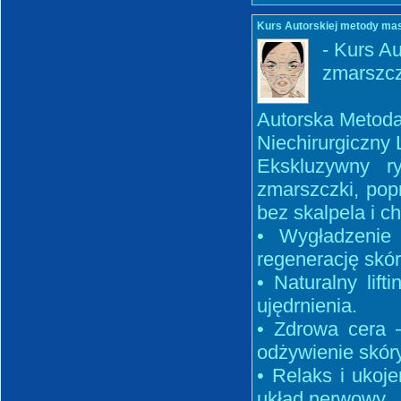
Kurs Autorskiej metody masa
- Kurs Au
zmarszczk
Autorska Metod
Niechirurgiczny 
Ekskluzywny r
zmarszczki, pop
bez skalpela i ch
• Wygładzenie
regenerację skór
• Naturalny lif
ujędrnienia.
• Zdrowa cera –
odżywienie skóry
• Relaks i ukoj
układ nerwowy.