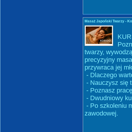
Masaż Japoński Twarzy - Ko
KUR
Pozna
twarzy, wywodząc
precyzyjny masaż
przywraca jej mł
- Dlaczego wart
- Nauczysz się t
- Poznasz pracę 
- Dwudniowy ku
- Po szkoleniu 
zawodowej.