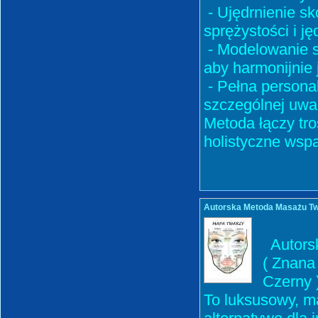
- Ujędrnienie sk
sprężystości i ję
- Modelowanie sy
aby harmonijnie
- Pełna persona
szczególnej uwag
Metoda łączy tro
holistyczne wspar
Autorska Metoda Masażu Twa
Autorsk
( Znana
Czerny 
To luksusowy, ma